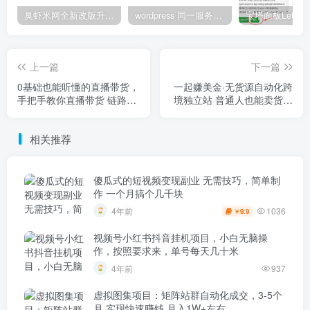
臭虾米网全新改版升级，测试中
wordpress 同一服务器多个站点使用redis缓存
上一篇
下一篇
0基础也能听懂的直播带货，
一起赚美金·无货源自动化跨
手把手教你直播带货 链路
境独立站 普通人也能卖货全
图、话术、脚本等
球【无提供插件】
相关推荐
傻瓜式的短视频变现副业 无需技巧，简单制
作 一个月搞个几千块
1036
4年前
9.9
￥
视频号小红书抖音挂机项目，小白无脑操
作，按照要求来，单号每天几十米
4年前
937
虚拟图集项目：矩阵站群自动化成交，3-5个
月 实现快速赚钱 月入1W+左右