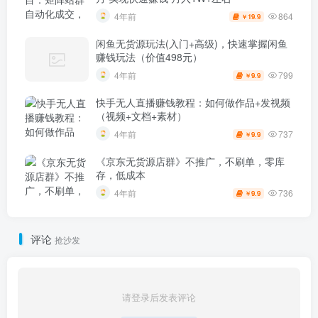
864
4年前
19.9
￥
闲鱼无货源玩法(入门+高级)，快速掌握闲鱼
赚钱玩法（价值498元）
799
4年前
9.9
￥
快手无人直播赚钱教程：如何做作品+发视频
（视频+文档+素材）
737
4年前
9.9
￥
《京东无货源店群》不推广，不刷单，零库
存，低成本
736
4年前
9.9
￥
评论
抢沙发
请登录后发表评论