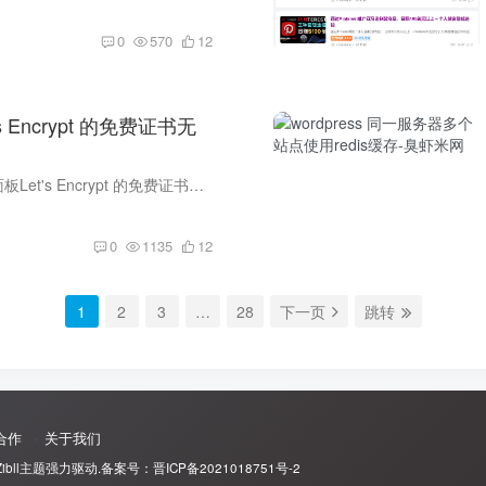
0
570
12
s Encrypt 的免费证书无
我使用的是宝塔面板Let's Encrypt 的免费证书，宝塔面板本身一年的证书只能申请一个，所以就用了Let's Encrypt，它的优点是申请快，缺点是只有三个月的时间，就需要续签。 我的证书只剩14天了，...
0
1135
12
1
2
3
…
28
下一页
跳转
合作
关于我们
Zibll主题
强力驱动.备案号：
晋ICP备2021018751号-2