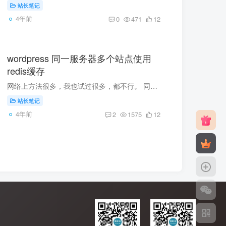
站长笔记
4年前
0
471
12
wordpress 同一服务器多个站点使用
redis缓存
网络上方法很多，我也试过很多，都不行。 同一服务器，安装两个以上redis缓存插件，网页地址会互窜，乱套了，我是直接拷贝全站，又弄一个新站，登录后台一直跳原站，折腾了两天没搞定，今天搞定...
站长笔记
4年前
2
1575
12