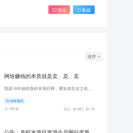
关注
私信
排序
网络赚钱的本质就是卖、卖、卖
我是16年做的臭虾米项目网，要知道在这之前我在网络上兜兜转转也做了不少的项目，都是短期项目，很容易就被时代淘汰了。 很多人不知道如何在网络上赚钱，一直在找啊找，找项目，找方法，被各种...
站长笔记
3年前
0
451
15
公告：臭虾米项目资源会员网站变更