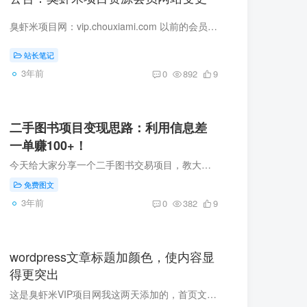
臭虾米项目网：vip.chouxiami.com 以前的会员请尽快联系我开通升级为会员 截止2023年12月31日。 客服微信：chouxiami123
站长笔记
3年前
0
892
9
二手图书项目变现思路：利用信息差
一单赚100+！
今天给大家分享一个二手图书交易项目，教大家如何利用信息差一单赚100元。 第一个、赚钱模式 1、无货源模式就是不用屯货，不需要承担什么风险，利润低点，大约在十元左右，从拼多多找图书上架到...
免费图文
3年前
0
382
9
wordpress文章标题加颜色，使内容显
得更突出
这是臭虾米VIP项目网我这两天添加的，首页文章标题添加各种颜色，并且加粗，使得部分内容更加的突出，增加阅读效果，具体演示效果参考下面网站。 臭虾米内部VIP网：https://vip.chouxiami.com/ ...