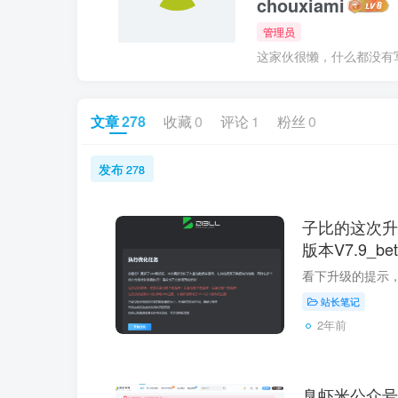
chouxiami
管理员
这家伙很懒，什么都没有写.
文章
278
收藏
0
评论
1
粉丝
0
发布
278
子比的这次升
版本V7.9_bet
站长笔记
2年前
臭虾米公众号