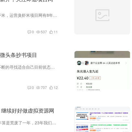
大家好，我是臭虾米，运营臭虾米项目网有8年的时间了，新开公众号：臭虾米副业。 我当时写过一个自我小介绍：从事互联网多年，加入过很多网站VIP会员，有营销性软件、网赚教程，商业源码，淘宝...
0
537
11
微头条抄书项目
我这几天，就是不断的寻找适合自己目前状态的项目，我目前在家里还可以待20天左右，全职看娃和休息，不想浪费这时间，又想通过这段时间有所收获，打算看书和写字。 那么找的项目就和这两样有点...
0
707
12
启，继续好好做虚拟资源网
又一年开始，22年算是荒废了一年，23年我们好好对待。 22年也是解决问题的一年，域名被劫持，先重新注册一个域名，把内容备份过去，后BA域名后解封。 图片一直用的第三方，为了使网站速度更快，...