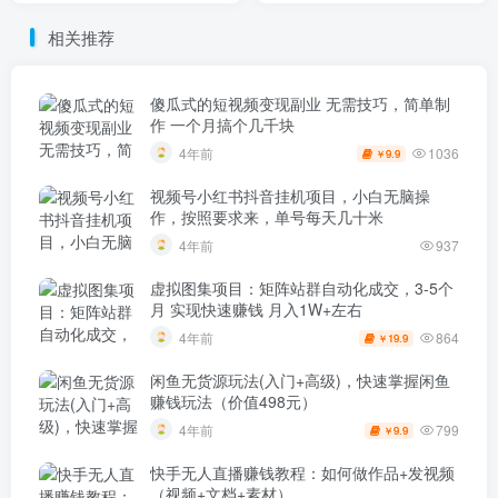
相关推荐
傻瓜式的短视频变现副业 无需技巧，简单制
作 一个月搞个几千块
1036
4年前
9.9
￥
视频号小红书抖音挂机项目，小白无脑操
作，按照要求来，单号每天几十米
4年前
937
虚拟图集项目：矩阵站群自动化成交，3-5个
月 实现快速赚钱 月入1W+左右
864
4年前
19.9
￥
闲鱼无货源玩法(入门+高级)，快速掌握闲鱼
赚钱玩法（价值498元）
799
4年前
9.9
￥
快手无人直播赚钱教程：如何做作品+发视频
（视频+文档+素材）