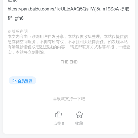
https://pan.baidu.com/s/1eULtqAAQ5Qs1Wj5um19SoA 提取
码: gfh6
©
版权声明
本文内容由互联网用户自发分享，本站仅做收集整理。本站仅提供信
息存储空间服务，不拥有所有权，不承担相关法律责任。如发现本站
有涉嫌抄袭侵权/违法违规的内容， 请底部联系方式私聊举报，一经查
实，本站将立刻删除。
THE END
会员资源
喜欢就支持一下吧
点赞
8
收藏