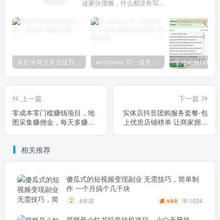
这家伙很懒，什么都没有写...
臭虾米网全新改版升级，测试中
wordpress 同一服务器多个站点使用redis缓存
上一篇
下一篇
零成本零门槛赚钱项目，地
实体店抖音团购服务套餐-包
图采集赚佣金，每天多赚几
上优质店铺榜单 让商家拥有
十上百元（附软件）
抖音同城“网红账号”
相关推荐
傻瓜式的短视频变现副业 无需技巧，简单制
作 一个月搞个几千块
1034
4年前
9.9
￥
视频号小红书抖音挂机项目，小白无脑操