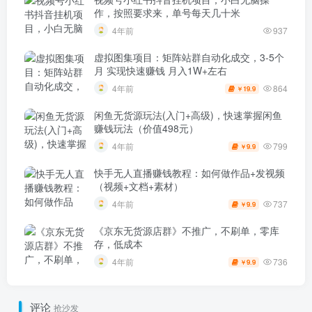
作，按照要求来，单号每天几十米
4年前
937
虚拟图集项目：矩阵站群自动化成交，3-5个
月 实现快速赚钱 月入1W+左右
864
4年前
19.9
￥
闲鱼无货源玩法(入门+高级)，快速掌握闲鱼
赚钱玩法（价值498元）
799
4年前
9.9
￥
快手无人直播赚钱教程：如何做作品+发视频
（视频+文档+素材）
737
4年前
9.9
￥
《京东无货源店群》不推广，不刷单，零库
存，低成本
736
4年前
9.9
￥
评论
抢沙发