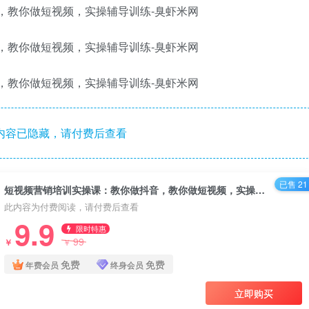
内容已隐藏，请付费后查看
已售 21
短视频营销培训实操课：教你做抖音，教你做短视频，实操辅导训练
此内容为付费阅读，请付费后查看
9.9
限时特惠
99
￥
￥
免费
免费
年费会员
终身会员
立即购买