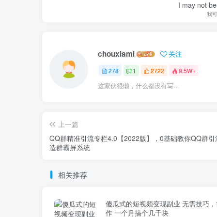
I may not be 
我
chouxiami
关注
278
1
2722
9.5W+
这家伙很懒，什么都没有写...
上一篇
QQ群精准引流专栏4.0【2022版】，0基础教你QQ群
造群霸屏系统
相关推荐
傻瓜式的短视频变现副业 无需技巧，
作 一个月搞个几千块