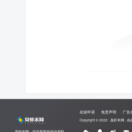
友链申请
免责声明
广告
Copyright © 2022 ·
臭虾米网
· 由
臭虾米网，提供最新的创业资料。