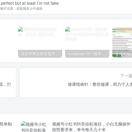
perfect but at least I’m not fake.
可能不完美，但是我至少不虚伪
臭虾米网全新改版升级，测试中
wordpress 同一服务器多个站点使用redis缓存
下一
引流，打
做课指南针：教你做课，助力个人
简单制
视频号小红书抖音挂机项目，小白无脑操作
按照要求来，单号每天几十米