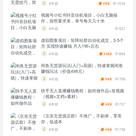
1034
4年前
9.9
￥
视频号小红书抖音挂机项目，小白无脑操
作，按照要求来，单号每天几十米
4年前
937
虚拟图集项目：矩阵站群自动化成交，3-5个
月 实现快速赚钱 月入1W+左右
864
4年前
19.9
￥
闲鱼无货源玩法(入门+高级)，快速掌握闲鱼
赚钱玩法（价值498元）
799
4年前
9.9
￥
快手无人直播赚钱教程：如何做作品+发视频
（视频+文档+素材）
737
4年前
9.9
￥
《京东无货源店群》不推广，不刷单，零库
存，低成本
736
4年前
9.9
￥