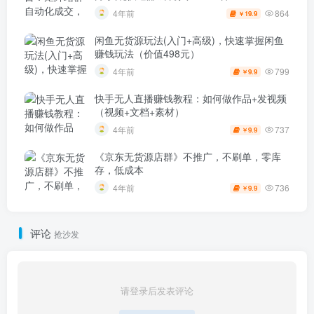
864
4年前
19.9
￥
闲鱼无货源玩法(入门+高级)，快速掌握闲鱼
赚钱玩法（价值498元）
799
4年前
9.9
￥
快手无人直播赚钱教程：如何做作品+发视频
（视频+文档+素材）
737
4年前
9.9
￥
《京东无货源店群》不推广，不刷单，零库
存，低成本
736
4年前
9.9
￥
评论
抢沙发
请登录后发表评论