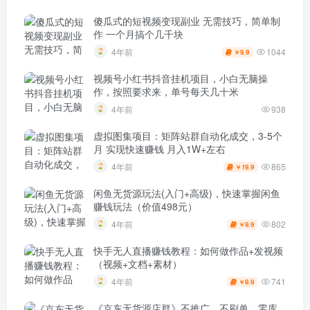
傻瓜式的短视频变现副业 无需技巧，简单制
作 一个月搞个几千块
1044
4年前
9.9
￥
视频号小红书抖音挂机项目，小白无脑操
作，按照要求来，单号每天几十米
4年前
938
虚拟图集项目：矩阵站群自动化成交，3-5个
月 实现快速赚钱 月入1W+左右
865
4年前
19.9
￥
闲鱼无货源玩法(入门+高级)，快速掌握闲鱼
赚钱玩法（价值498元）
802
4年前
9.9
￥
快手无人直播赚钱教程：如何做作品+发视频
（视频+文档+素材）
741
4年前
9.9
￥
《京东无货源店群》不推广，不刷单，零库